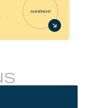
ADHÉRENT
z
us