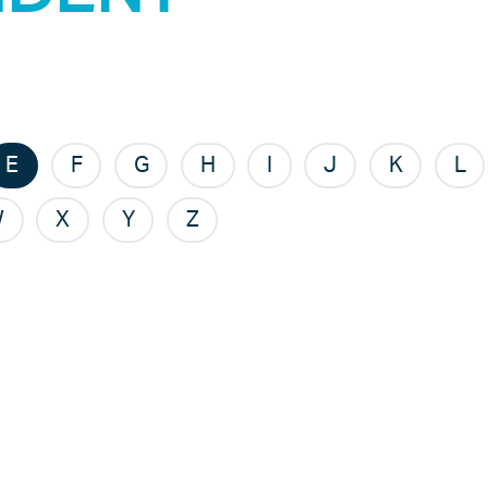
E
F
G
H
I
J
K
L
W
X
Y
Z