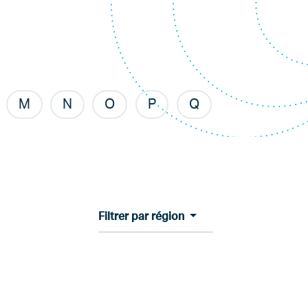
M
N
O
P
Q
Filtrer par région