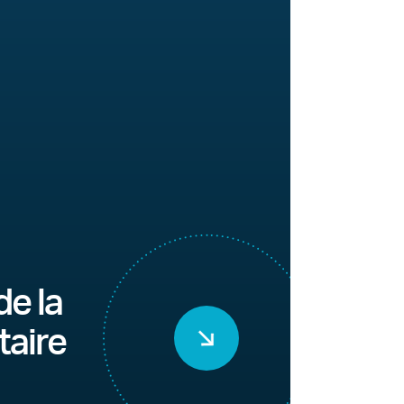
de la
taire