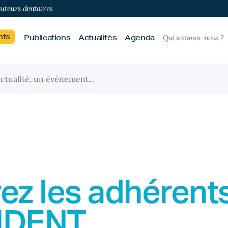
buteurs dentaires
nts
Publications
Actualités
Agenda
Qui sommes-nous ?
ez les adhérent
IDENT