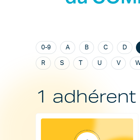
0-9
A
B
C
D
R
S
T
U
V
1 adhérent