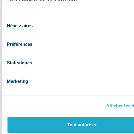
expertise aux
entreprises et
Sélection
les accompagne
Nécessaires
du
consentement
Préférences
Statistiques
Marketing
Afficher les d
QUI SOMMES-NOUS ?
Tout autoriser