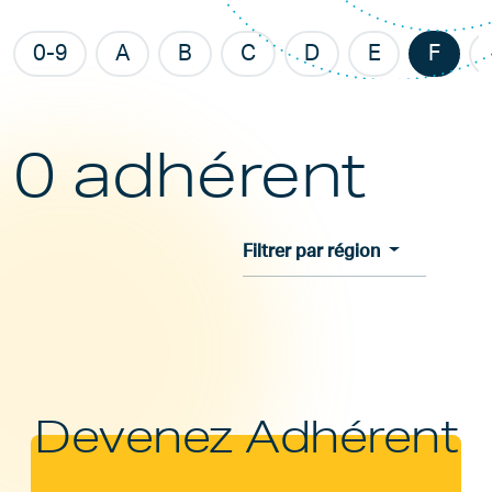
0-9
A
B
C
D
E
F
0 adhérent
Filtrer par région
Devenez Adhérent