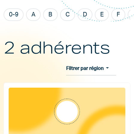
0-9
A
B
C
D
E
F
2 adhérents
Filtrer par région