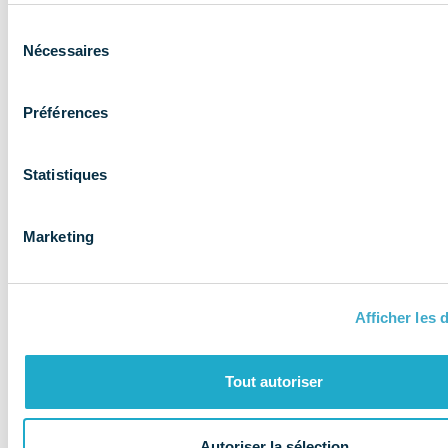
Sélection
Nécessaires
du
consentement
Préférences
NOS MISSIONS
Le COMIDENT
Statistiques
apporte son
expertise aux
Marketing
entreprises et
les accompagne
Afficher les d
Tout autoriser
Autoriser la sélection