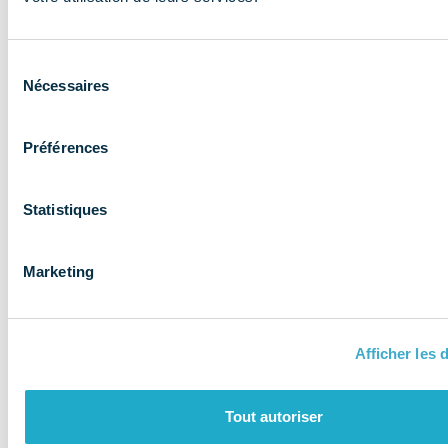
expertise aux
entreprises et
Sélection
les accompagne
Nécessaires
du
consentement
Préférences
Statistiques
Marketing
Afficher les d
QUI SOMMES-NOUS ?
Tout autoriser