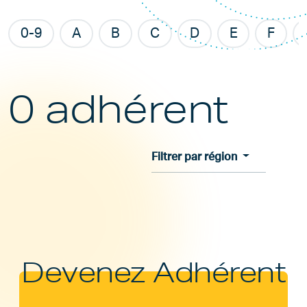
0-9
A
B
C
D
E
F
0 adhérent
Filtrer par région
Devenez Adhérent