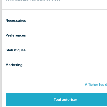
expertise aux
entreprises et
Sélection
les accompagne
Nécessaires
du
consentement
Préférences
Statistiques
Marketing
Afficher les d
QUI SOMMES-NOUS ?
Tout autoriser