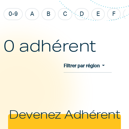
0-9
A
B
C
D
E
F
0 adhérent
Filtrer par région
Devenez Adhérent