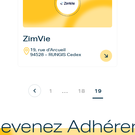
ZimVie
19, rue d’Arcueil
94528 – RUNGIS Cedex
1
…
18
19
evenez Adhére