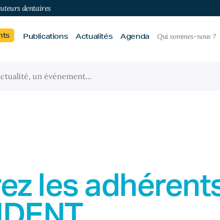
buteurs dentaires
nts
Publications
Actualités
Agenda
Qui sommes-nous ?
ez les adhérent
IDENT