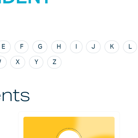
E
F
G
H
I
J
K
L
W
X
Y
Z
nts