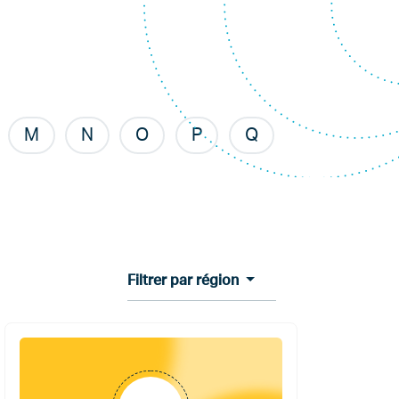
M
N
O
P
Q
Filtrer par région