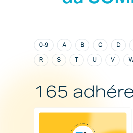
0-9
A
B
C
D
R
S
T
U
V
165 adhére