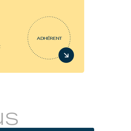
ADHÉRENT
z
us