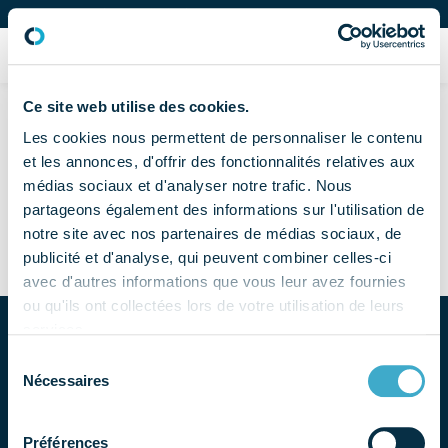
Organisation professionnelle des fabricants et distributeurs dentaires
Adhérer
Aucun résultat
Ce site web utilise des cookies.
Les cookies nous permettent de personnaliser le contenu
Il semblerait que nous ne pouvons trouver ce que vous
et les annonces, d'offrir des fonctionnalités relatives aux
cherchez. Une recherche pourrait vous être utile.
médias sociaux et d'analyser notre trafic. Nous
partageons également des informations sur l'utilisation de
Recherche pour :
notre site avec nos partenaires de médias sociaux, de
publicité et d'analyse, qui peuvent combiner celles-ci
avec d'autres informations que vous leur avez fournies
ou qu'ils ont collectées lors de votre utilisation de leurs
services.
Sélection
Nécessaires
du
consentement
Préférences