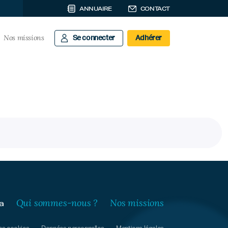
ANNUAIRE
CONTACT
Nos missions
Se connecter
Adhérer
Qui sommes-nous ?
Nos missions
a