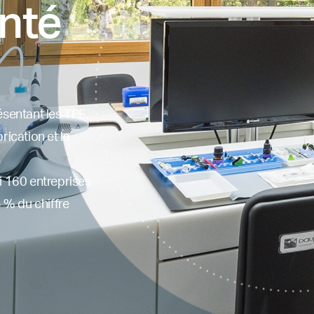
nté
ésentant les TPE,
rication et la
 160 entreprises
5 % du chiffre