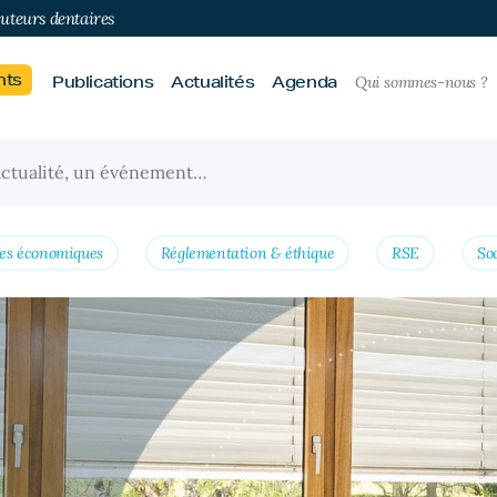
buteurs dentaires
nts
Publications
Actualités
Agenda
Qui sommes-nous ?
es économiques
Réglementation & éthique
RSE
So