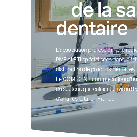
de la sa
dentaire
L’association professionnelle repr
PME et ETI spécialisées dans la fab
distribution de produits dentaires.
Le COMIDENT compte aujourd’hui
du secteur, qui réalisent environ 8
d’affaires total en France.