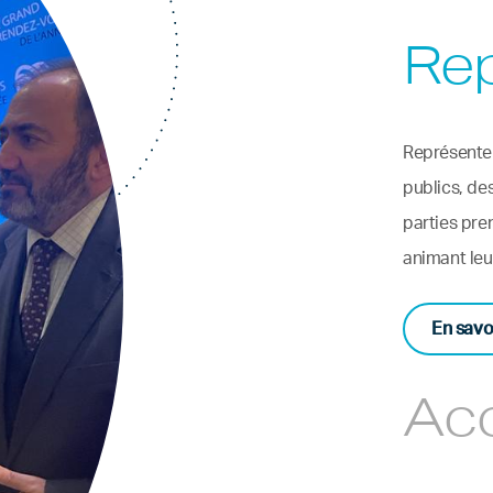
Re
Représenter
publics, de
parties pre
animant leur
En savo
Ac