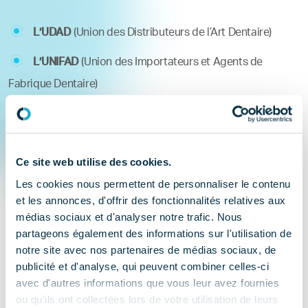
L’UDAD
(Union des Distributeurs de l’Art Dentaire)
L’UNIFAD
(Union des Importateurs et Agents de
Fabrique Dentaire)
Le SIFADENT
(Syndicat des Fabricants Dentaires
Français)
Ce site web utilise des cookies.
DEPUIS 2005, le COMIDENT
est l’unique organisation
Les cookies nous permettent de personnaliser le contenu
regroupant les fabricants et distributeurs de matériels,
et les annonces, d'offrir des fonctionnalités relatives aux
matériaux dentaires et nouvelles technologies au service
médias sociaux et d'analyser notre trafic. Nous
partageons également des informations sur l'utilisation de
des professionnels du secteur dentaire et des patients.
notre site avec nos partenaires de médias sociaux, de
publicité et d'analyse, qui peuvent combiner celles-ci
Association professionnelle
, loi 1901, créée en 1974.
avec d'autres informations que vous leur avez fournies
ou qu'ils ont collectées lors de votre utilisation de leurs
Représente environ 160 TPE, PME et ETI spécialistes