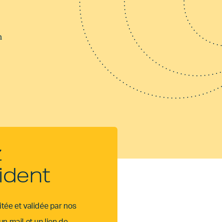
n
z
ident
tée et validée par nos