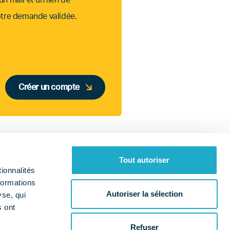
n mail et un lien de
otre demande validée.
Créer un compte
Tout autoriser
ionnalités
formations
Autoriser la sélection
yse, qui
s ont
Qui sommes-nous ?
Nos missions
a
Refuser