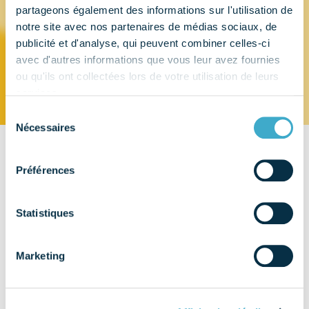
partageons également des informations sur l'utilisation de
notre site avec nos partenaires de médias sociaux, de
SOLVENTUM
publicité et d'analyse, qui peuvent combiner celles-ci
avec d'autres informations que vous leur avez fournies
ou qu'ils ont collectées lors de votre utilisation de leurs
services.
Sélection
Nécessaires
du
consentement
CONTACT
Préférences
1 Parvis de l’Innovation
CS 20203
95006 Cergy-Pontoise
Statistiques
EMAIL
Marketing
TÉLÉPHONE
01 30 31 82 32