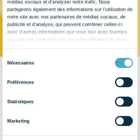
médias sociaux et d'analyser notre trafic. Nous
partageons également des informations sur l'utilisation de
AIREL-QUETIN
notre site avec nos partenaires de médias sociaux, de
publicité et d'analyse, qui peuvent combiner celles-ci
avec d'autres informations que vous leur avez fournies
ou qu'ils ont collectées lors de votre utilisation de leurs
services.
Sélection
Nécessaires
du
consentement
CONTACT
Préférences
917 rue Marcel Paul
ZA des Grands Godets
94500 - CHAMPIGNY-SUR-MARNE
Statistiques
EMAIL
office@airel.com
Marketing
TÉLÉPHONE