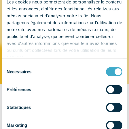
Les cookies nous permettent de personnaliser le contenu
et les annonces, d'offrir des fonctionnalités relatives aux
ANGELALIGN
médias sociaux et d'analyser notre trafic. Nous
partageons également des informations sur l'utilisation de
FRANCE
notre site avec nos partenaires de médias sociaux, de
publicité et d'analyse, qui peuvent combiner celles-ci
avec d'autres informations que vous leur avez fournies
TECHNOLOGY
ou qu'ils ont collectées lors de votre utilisation de leurs
services.
Sélection
Nécessaires
du
consentement
Préférences
CONTACT
Statistiques
147 Avenue de Malakoff
75116 - PARIS
Marketing
EMAIL