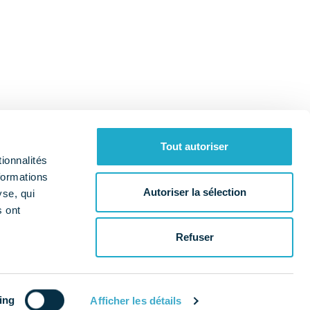
Tout autoriser
ionnalités
formations
Autoriser la sélection
yse, qui
s ont
Qui sommes-nous ?
Nos missions
a
Refuser
es cookies
Données personnelles
Mentions légales
ing
Afficher les détails