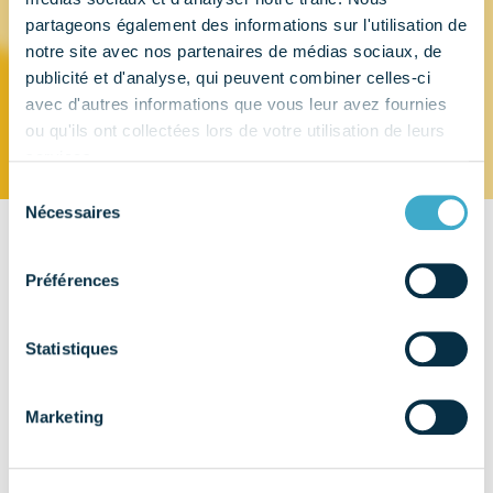
partageons également des informations sur l'utilisation de
BISICO FRANCE
notre site avec nos partenaires de médias sociaux, de
publicité et d'analyse, qui peuvent combiner celles-ci
avec d'autres informations que vous leur avez fournies
ou qu'ils ont collectées lors de votre utilisation de leurs
services.
Sélection
Nécessaires
du
consentement
CONTACT
Préférences
208 allée de la Coudoulette
13680 - LANCON DE PROVENCE
Statistiques
EMAIL
info@bisico.fr
Marketing
TÉLÉPHONE
04 90 42 92 92