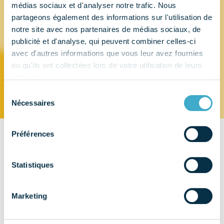
médias sociaux et d'analyser notre trafic. Nous
partageons également des informations sur l'utilisation de
COLGATE-
notre site avec nos partenaires de médias sociaux, de
publicité et d'analyse, qui peuvent combiner celles-ci
PALMOLIVE
avec d'autres informations que vous leur avez fournies
ou qu'ils ont collectées lors de votre utilisation de leurs
services.
Sélection
Nécessaires
du
consentement
Préférences
CONTACT
9-11, rue du Débarcadère
Statistiques
92700 Colombes
EMAIL
Marketing
TÉLÉPHONE