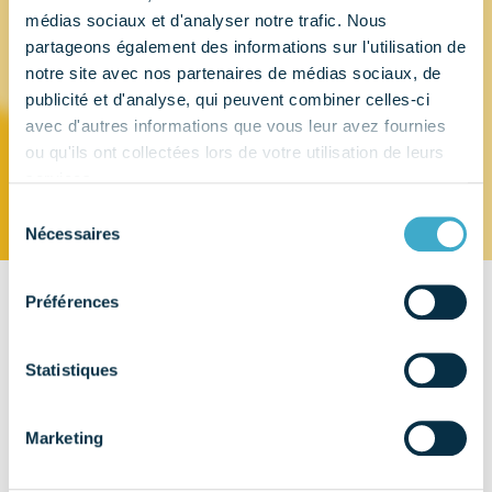
médias sociaux et d'analyser notre trafic. Nous
partageons également des informations sur l'utilisation de
DENTAL DEPOT
notre site avec nos partenaires de médias sociaux, de
publicité et d'analyse, qui peuvent combiner celles-ci
OCEAN
avec d'autres informations que vous leur avez fournies
ou qu'ils ont collectées lors de votre utilisation de leurs
services.
Sélection
Nécessaires
du
consentement
Préférences
CONTACT
20, rue du Nine
40990 – SAINT PAUL LES DAX
Statistiques
22210 PLEMET
Marketing
EMAIL
TÉLÉPHONE