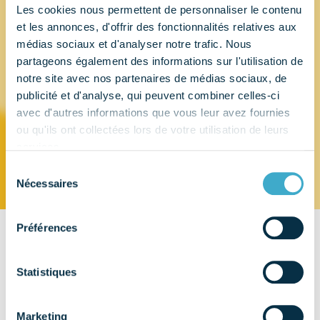
Les cookies nous permettent de personnaliser le contenu
et les annonces, d'offrir des fonctionnalités relatives aux
DUMONTET-
médias sociaux et d'analyser notre trafic. Nous
partageons également des informations sur l'utilisation de
HUSSON /
notre site avec nos partenaires de médias sociaux, de
publicité et d'analyse, qui peuvent combiner celles-ci
C.L.F.D.
avec d'autres informations que vous leur avez fournies
ou qu'ils ont collectées lors de votre utilisation de leurs
services.
Sélection
Nécessaires
du
consentement
Préférences
CONTACT
24 avenue Joannès Masset
Statistiques
BP 9206
69264 - LYON Cdx 09
Marketing