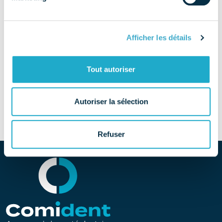
EMAIL
dumontethusson@free.fr
Afficher les détails
TÉLÉPHONE
04 78 64 04 66
Tout autoriser
SITE
Découvrir le site
Autoriser la sélection
Refuser