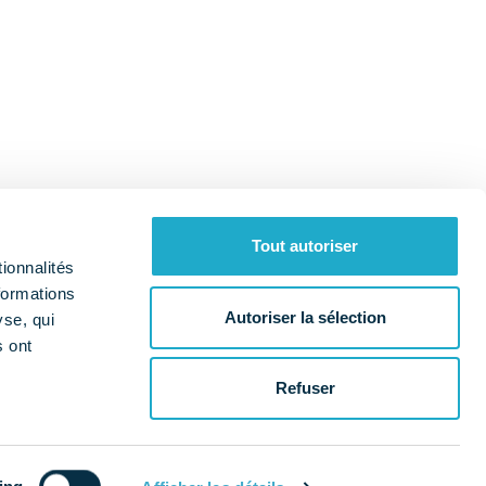
Tout autoriser
ionnalités
formations
Autoriser la sélection
yse, qui
s ont
Qui sommes-nous ?
Nos missions
a
Refuser
es cookies
Données personnelles
Mentions légales