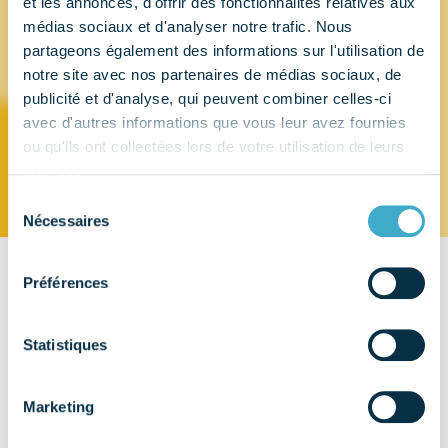
et les annonces, d'offrir des fonctionnalités relatives aux
médias sociaux et d'analyser notre trafic. Nous
GC FRANCE
partageons également des informations sur l'utilisation de
notre site avec nos partenaires de médias sociaux, de
publicité et d'analyse, qui peuvent combiner celles-ci
SAS
avec d'autres informations que vous leur avez fournies
ou qu'ils ont collectées lors de votre utilisation de leurs
services.
Sélection
Nécessaires
du
consentement
Préférences
CONTACT
8, rue Benjamin Franklin
97370 - SUCY-EN-BRIE
Statistiques
EMAIL
Marketing
info@france.gceurope.com