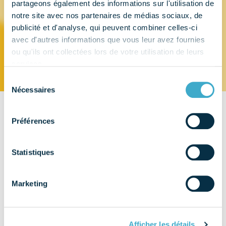
partageons également des informations sur l'utilisation de
notre site avec nos partenaires de médias sociaux, de
HALEON
publicité et d'analyse, qui peuvent combiner celles-ci
avec d'autres informations que vous leur avez fournies
ou qu'ils ont collectées lors de votre utilisation de leurs
services.
Sélection
Nécessaires
du
consentement
CONTACT
Préférences
23, rue François Jacob
92500 Rueil Malmaison
Statistiques
EMAIL
Marketing
TÉLÉPHONE
0157979977
Afficher les détails