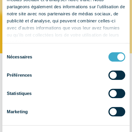
partageons également des informations sur l'utilisation de
HARD SANTE
notre site avec nos partenaires de médias sociaux, de
publicité et d'analyse, qui peuvent combiner celles-ci
avec d'autres informations que vous leur avez fournies
ou qu'ils ont collectées lors de votre utilisation de leurs
services.
Sélection
Nécessaires
du
consentement
CONTACT
Préférences
7, rue Sainte-Marguerite
97490 - STE CLOTILDE (DOM)
Statistiques
EMAIL
doc.mamode@gmail.com
Marketing
TÉLÉPHONE
02 62 29 33 36