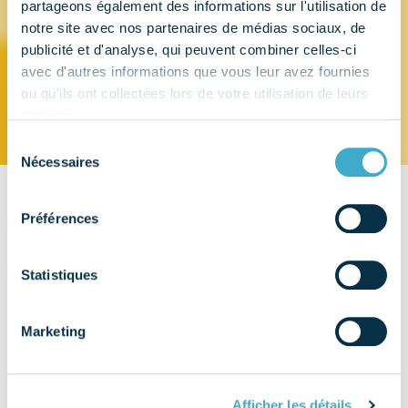
partageons également des informations sur l'utilisation de
notre site avec nos partenaires de médias sociaux, de
ITALIA DENTAL
publicité et d'analyse, qui peuvent combiner celles-ci
avec d'autres informations que vous leur avez fournies
ou qu'ils ont collectées lors de votre utilisation de leurs
services.
Sélection
Nécessaires
du
consentement
CONTACT
Préférences
127, boulevard de Saint Marcel
13006 - MARSEILLE
Statistiques
EMAIL
Marketing
TÉLÉPHONE
06 10 45 56 35
Afficher les détails