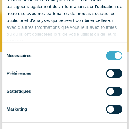
partageons également des informations sur l'utilisation de
NEOLIX
notre site avec nos partenaires de médias sociaux, de
publicité et d'analyse, qui peuvent combiner celles-ci
avec d'autres informations que vous leur avez fournies
ou qu'ils ont collectées lors de votre utilisation de leurs
services.
Sélection
Nécessaires
du
consentement
CONTACT
Préférences
11, avenue Raoul Vadepied
56300 - CHATRES LA FORET
Statistiques
EMAIL
neolix@neolix.eu
Marketing
TÉLÉPHONE
02 53 74 50 07