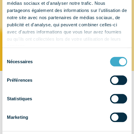
médias sociaux et d'analyser notre trafic. Nous
partageons également des informations sur l'utilisation de
ORTHODEAL
notre site avec nos partenaires de médias sociaux, de
publicité et d'analyse, qui peuvent combiner celles-ci
FRANCE SAS
avec d'autres informations que vous leur avez fournies
ou qu'ils ont collectées lors de votre utilisation de leurs
services.
Sélection
Nécessaires
du
consentement
Préférences
CONTACT
44 chemin du Château d'Eau
Statistiques
38200 - SEYSSUEL
EMAIL
Marketing
TÉLÉPHONE