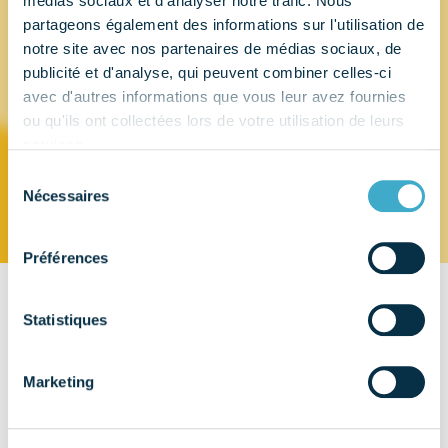
médias sociaux et d'analyser notre trafic. Nous
partageons également des informations sur l'utilisation de
Orthogem
notre site avec nos partenaires de médias sociaux, de
publicité et d'analyse, qui peuvent combiner celles-ci
avec d'autres informations que vous leur avez fournies
Developpement
ou qu'ils ont collectées lors de votre utilisation de leurs
services.
Sélection
www.orthogem-developpement.fr
Nécessaires
du
consentement
Préférences
CONTACT
Statistiques
6, rue de Journiat - ZAC du Roc de Journiat - 63122 CEYRAT
Marketing
EMAIL
TÉLÉPHONE