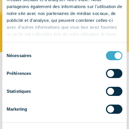
partageons également des informations sur l'utilisation de
ORTHOPLUS
notre site avec nos partenaires de médias sociaux, de
publicité et d'analyse, qui peuvent combiner celles-ci
avec d'autres informations que vous leur avez fournies
ou qu'ils ont collectées lors de votre utilisation de leurs
services.
Sélection
Nécessaires
du
consentement
CONTACT
Préférences
28 rue Ampère
91430 - IGNY
Statistiques
EMAIL
orthoplus@orthoplus.fr
Marketing
TÉLÉPHONE
01 69 41 90 28