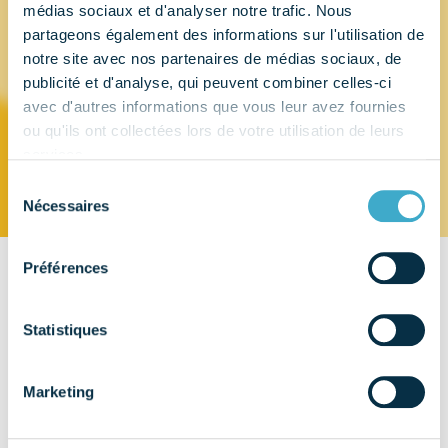
médias sociaux et d'analyser notre trafic. Nous
partageons également des informations sur l'utilisation de
Procter &
notre site avec nos partenaires de médias sociaux, de
publicité et d'analyse, qui peuvent combiner celles-ci
Gamble
avec d'autres informations que vous leur avez fournies
ou qu'ils ont collectées lors de votre utilisation de leurs
services.
Sélection
Nécessaires
du
consentement
Préférences
CONTACT
163 Quai Aulagnier
Statistiques
92600 Asnières-sur-Seine
EMAIL
Marketing
camelot.f@pg.com