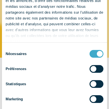
et les annonces, d'offrir des fonctionnalités relatives aux
médias sociaux et d'analyser notre trafic. Nous
QUILLET LA
partageons également des informations sur l'utilisation de
notre site avec nos partenaires de médias sociaux, de
publicité et d'analyse, qui peuvent combiner celles-ci
COCARDE
avec d'autres informations que vous leur avez fournies
ou qu'ils ont collectées lors de votre utilisation de leurs
services.
Sélection
Nécessaires
du
consentement
Préférences
CONTACT
Brosserie Quillet
BP 325 – 74940 Annecy le Vieux
Statistiques
EMAIL
Marketing
contact@brosseriequillet.com