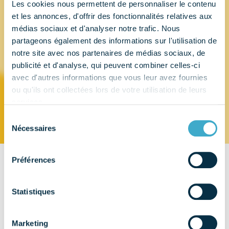
Les cookies nous permettent de personnaliser le contenu
et les annonces, d'offrir des fonctionnalités relatives aux
SCHULKE
médias sociaux et d'analyser notre trafic. Nous
partageons également des informations sur l'utilisation de
FRANCE
notre site avec nos partenaires de médias sociaux, de
publicité et d'analyse, qui peuvent combiner celles-ci
avec d'autres informations que vous leur avez fournies
ou qu'ils ont collectées lors de votre utilisation de leurs
Commerce de gros (commerce interentreprises)
de produits pharmaceutiques
services.
Sélection
Nécessaires
du
consentement
Préférences
CONTACT
Route des Varennes
Statistiques
ZI Sud – Secteur A
71100 Chalon sur Saône - France
Marketing
EMAIL