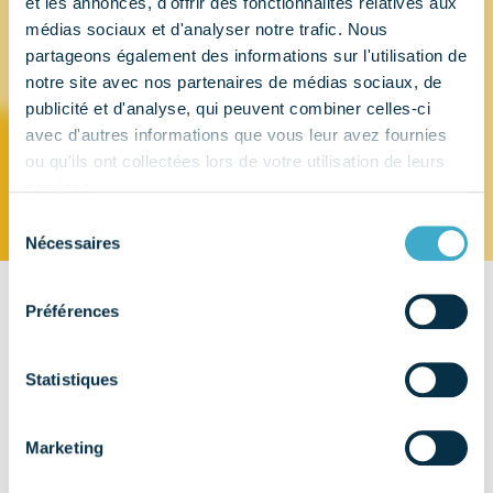
et les annonces, d'offrir des fonctionnalités relatives aux
médias sociaux et d'analyser notre trafic. Nous
STRAUMANN
partageons également des informations sur l'utilisation de
notre site avec nos partenaires de médias sociaux, de
publicité et d'analyse, qui peuvent combiner celles-ci
FRANCE
avec d'autres informations que vous leur avez fournies
ou qu'ils ont collectées lors de votre utilisation de leurs
services.
Sélection
Nécessaires
du
consentement
Préférences
CONTACT
2 rue Roger Salengro
94210 FONTENAY-SOUS-BOIS
Statistiques
EMAIL
Marketing
info.fr@straumann.com