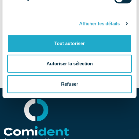
EMAIL
infos@thommenmedical.fr
Afficher les détails
TÉLÉPHONE
01 83 64 06 35
Tout autoriser
SITE
Découvrir le site
Autoriser la sélection
Refuser