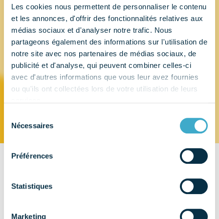
Les cookies nous permettent de personnaliser le contenu
et les annonces, d'offrir des fonctionnalités relatives aux
THOMMEN
médias sociaux et d'analyser notre trafic. Nous
partageons également des informations sur l'utilisation de
MEDICAL
notre site avec nos partenaires de médias sociaux, de
publicité et d'analyse, qui peuvent combiner celles-ci
FRANCE
avec d'autres informations que vous leur avez fournies
ou qu'ils ont collectées lors de votre utilisation de leurs
services.
Sélection
Nécessaires
du
consentement
Préférences
CONTACT
Le PARK, Bâtiment B,
Statistiques
1 Rue Charles Cordier
77164 Ferrières en Brie
Marketing