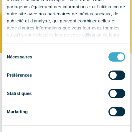
partageons également des informations sur l'utilisation de
W&H FRANCE
notre site avec nos partenaires de médias sociaux, de
publicité et d'analyse, qui peuvent combiner celles-ci
avec d'autres informations que vous leur avez fournies
ou qu'ils ont collectées lors de votre utilisation de leurs
services.
Sélection
Nécessaires
du
consentement
CONTACT
Préférences
4 rue Ettore Bugatti
67201 – ECKSBOLSHEIM
Statistiques
EMAIL
direction.fr@wh.com
Marketing
TÉLÉPHONE
03 88 77 47 97