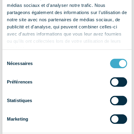
médias sociaux et d'analyser notre trafic. Nous
TBR
partageons également des informations sur l'utilisation de
notre site avec nos partenaires de médias sociaux, de
[…]
publicité et d'analyse, qui peuvent combiner celles-ci
avec d'autres informations que vous leur avez fournies
from TBR
Lire la suite…
ou qu'ils ont collectées lors de votre utilisation de leurs
services.
PROMADENT
Sélection
Nécessaires
du
[…]
consentement
Préférences
from PROMADENT
Lire la suite…
PROTHESIS DENTAL
Statistiques
SOLUTONS
Marketing
[…]