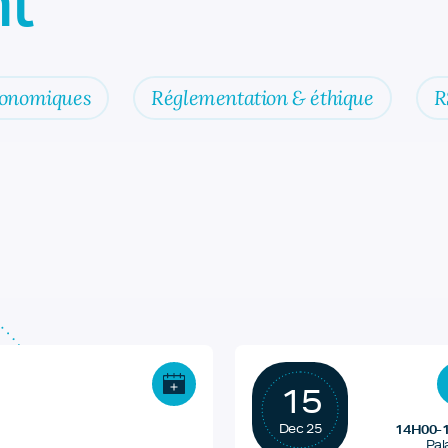
t
conomiques
Réglementation & éthique
R
15
Dec 25
14H00-
Pal