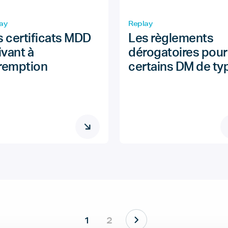
ay
Replay
s certificats MDD
Les règlements
ivant à
dérogatoires pour
remption
certains DM de typ
1
2