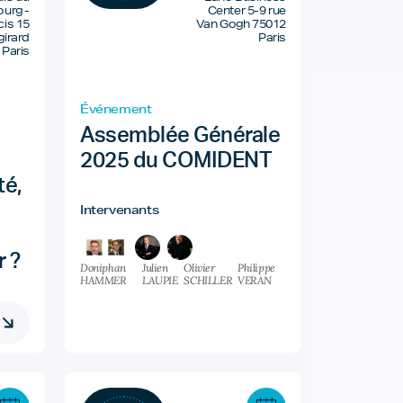
urg -
Center 5-9 rue
cis 15
Van Gogh 75012
girard
Paris
 Paris
Événement
Assemblée Générale
2025 du COMIDENT
té,
Intervenants
r ?
Doniphan
Julien
Olivier
Philippe
HAMMER
LAUPIE
SCHILLER
VERAN