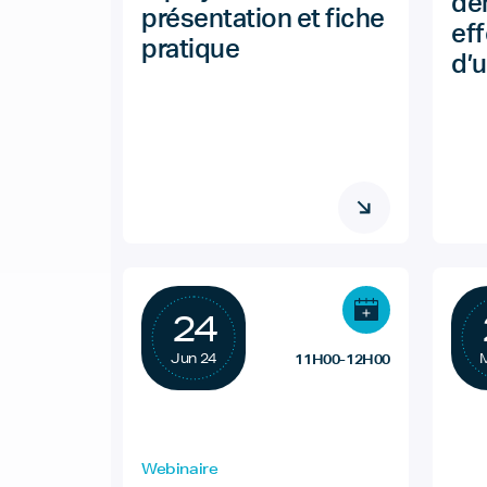
dé
présentation et fiche
ef
pratique
d’
24
Jun 24
11H00-12H00
Webinaire