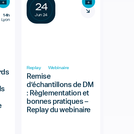
24
Jun 24
14h
 Lyon
Replay
Webinaire
rds
Remise
d’échantillons de DM
ls
: Règlementation et
bonnes pratiques –
e
Replay du webinaire