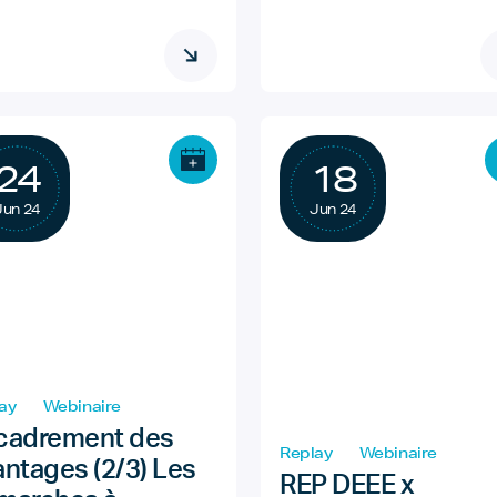
24
18
Jun 24
Jun 24
ay
Webinaire
cadrement des
Replay
Webinaire
antages (2/3) Les
REP DEEE x