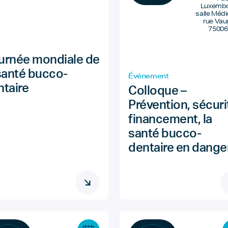
Luxembo
salle Médi
rue Vau
75006
urnée mondiale de
 santé bucco-
Événement
ntaire
Colloque –
Prévention, sécuri
financement, la
santé bucco-
dentaire en dange