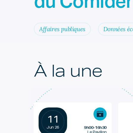
du Comiden
Affaires publiques
Données é
À la une
11
Jun 26
9h00-16h30
Le Pavillon