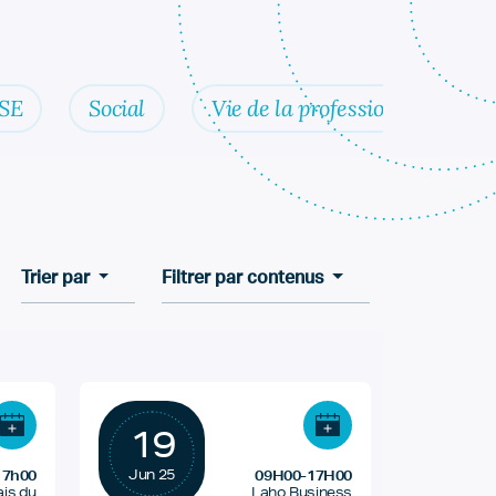
SE
Social
Vie de la profession
Trier par
Filtrer par contenus
19
Jun 25
17h00
09H00-17H00
ais du
Laho Business