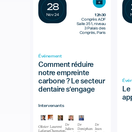
28
Nov 24
12h30
Congrès ADF
Salle 351, niveau
3 Palais des
Congrès, Paris
Événement
Comment réduire
notre empreinte
Évé
carbone ? Le secteur
Le
dentaire s’engage
ap
Intervenants
Dr
Dr
Dr
Olivier
Laurent
Julien
Doniphan
Jean
Lafarge
Chometon