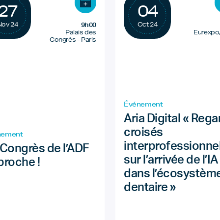
27
04
Nov 24
Oct 24
9h00
Palais des
Eurexpo,
Congrès - Paris
Événement
Aria Digital « Rega
croisés
nement
interprofessionne
 Congrès de l’ADF
sur l’arrivée de l’IA
proche !
dans l’écosystèm
dentaire »