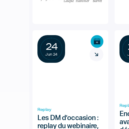
Laupie
Hammer
Barret
24
Jun 24
Repl
Replay
En
Les DM d’occasion :
av
replay du webinaire,