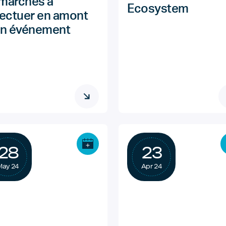
marches à
Ecosystem
fectuer en amont
un événement
28
23
May 24
Apr 24