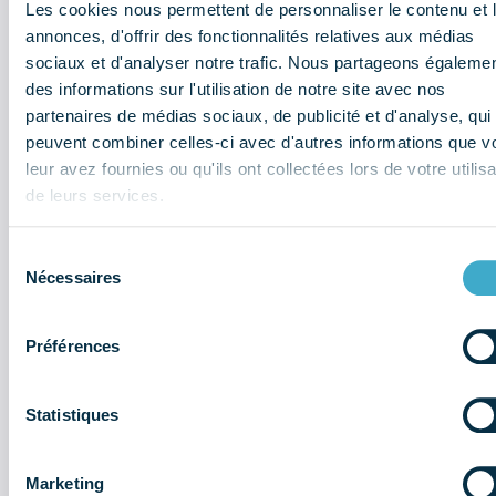
Les cookies nous permettent de personnaliser le contenu et 
annonces, d'offrir des fonctionnalités relatives aux médias
sociaux et d'analyser notre trafic. Nous partageons égaleme
12h30
des informations sur l'utilisation de notre site avec nos
Congrès ADF Salle 351, niveau 3 Palais des Congrès, Paris
partenaires de médias sociaux, de publicité et d'analyse, qui
peuvent combiner celles-ci avec d'autres informations que v
leur avez fournies ou qu'ils ont collectées lors de votre utilisa
Événement
de leurs services.
Comment réduire notre empreinte
carbone ? Le secteur dentaire
Sélection
s’engage
Nécessaires
du
consentement
Intervenants
Préférences
Olivier
Laurent
Dr Julien
Dr Doniphan
Dr Jean
Statistiques
Lafarge
Chometon
Laupie
Hammer
Barret
Marketing