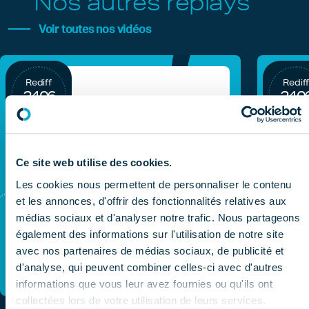
Nos autres replays
Voir toutes nos vidéos
Rediff
Redif
24.06
24.0
2024
2024
Ce site web utilise des cookies.
Les cookies nous permettent de personnaliser le contenu
et les annonces, d'offrir des fonctionnalités relatives aux
médias sociaux et d'analyser notre trafic. Nous partageons
également des informations sur l'utilisation de notre site
avec nos partenaires de médias sociaux, de publicité et
d'analyse, qui peuvent combiner celles-ci avec d'autres
informations que vous leur avez fournies ou qu'ils ont
Les DM d
collectées lors de votre utilisation de leurs services.