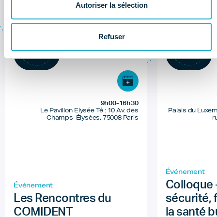
Autoriser la sélection
Refuser
11
15
Jun 26
Dec 25
9h00-16h30
Le Pavillon Elysée Té : 10 Av. des
Palais du Luxem
Champs-Élysées, 75008 Paris
r
Événement
Colloque 
Événement
Les Rencontres du
sécurité,
COMIDENT
la santé 