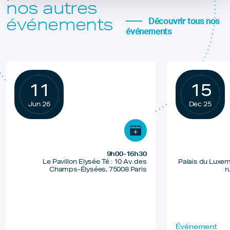
nos autres
événements
Découvrir tous nos
événements
11
15
Jun 26
Dec 25
9h00-16h30
Le Pavillon Elysée Té : 10 Av. des
Palais du Luxem
Champs-Élysées, 75008 Paris
r
Événement