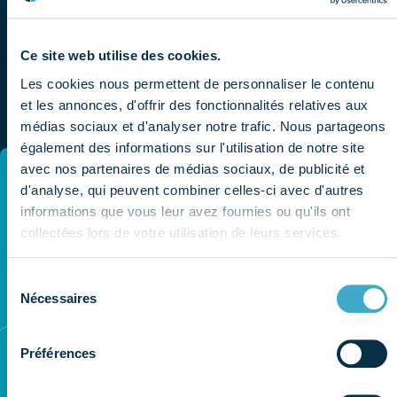
Ce site web utilise des cookies.
Nos autres replays
Les cookies nous permettent de personnaliser le contenu
et les annonces, d'offrir des fonctionnalités relatives aux
Voir toutes nos vidéos
médias sociaux et d'analyser notre trafic. Nous partageons
également des informations sur l'utilisation de notre site
avec nos partenaires de médias sociaux, de publicité et
Rediff
Redif
d'analyse, qui peuvent combiner celles-ci avec d'autres
24.06
24.0
informations que vous leur avez fournies ou qu'ils ont
2024
2024
collectées lors de votre utilisation de leurs services.
Sélection
Nécessaires
du
consentement
Préférences