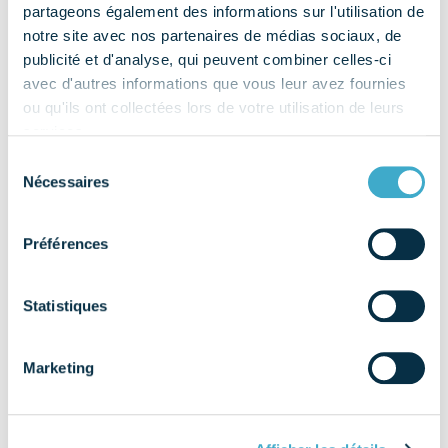
partageons également des informations sur l'utilisation de
notre site avec nos partenaires de médias sociaux, de
publicité et d'analyse, qui peuvent combiner celles-ci
avec d'autres informations que vous leur avez fournies
ou qu'ils ont collectées lors de votre utilisation de leurs
services.
Sélection
Nécessaires
du
consentement
Préférences
Statistiques
Ce que nous proposons : Les tarifs : Réservation : Les
espaces sont accessibles sur réservation, sous réserve de
Marketing
disponibilité. Pour en savoir plus ou pour réserver une
salle contactez-nous ! […]