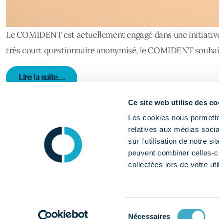
Le COMIDENT est actuellement engagé dans une initiative v
très court questionnaire anonymisé, le COMIDENT souhaite 
from [CLOTURÉ] Questionnaire : Chirurgiens-d
Lire la suite…
Ce site web utilise des co
Publié dans
Flash info
Étiqueté
assistantes dentaires
,
cabi
Les cookies nous permetten
on [CLOTURÉ] Questionnaire : Chirurgiens-dentistes, assis
relatives aux médias socia
sur l'utilisation de notre 
peuvent combiner celles-ci
collectées lors de votre uti
Sélection
Nécessaires