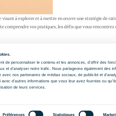
isant à explorer et à mettre en œuvre une stratégie de rat
comprendre vos pratiques, les défis que vous rencontrez et l
entistes, assistant(e)s dentaires, nous avons besoin de vous !
okies.
nets dentaires
,
chirurgiens-dentistes
,
commandes
,
consomm
t de personnaliser le contenu et les annonces, d'offrir des fonct
tant(e)s dentaires, nous avons besoin de vous !
ux et d'analyser notre trafic. Nous partageons également des in
site avec nos partenaires de médias sociaux, de publicité et d'anal
 avec d'autres informations que vous leur avez fournies ou qu'il
lisation de leurs services.
Publications
Actualités
Agend
Gestion d
Préférences
Statistiques
Market