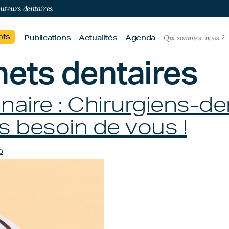
buteurs dentaires
nts
Publications
Actualités
Agenda
Qui sommes-nous ?
nets dentaires
ire : Chirurgiens-dent
s besoin de vous !
o