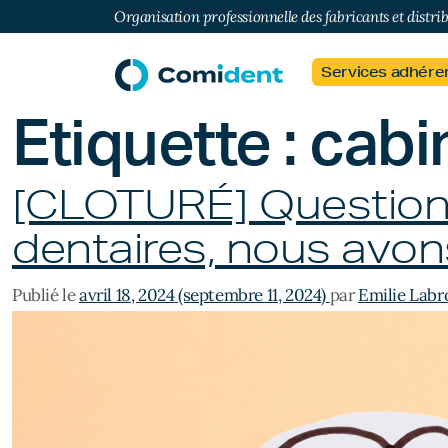
Organisation professionnelle des fabricants et distri
Services adhére
Étiquette :
cabi
[CLOTURÉ] Questionna
dentaires, nous avon
Publié le
avril 18, 2024
(septembre 11, 2024)
par
Emilie Labr