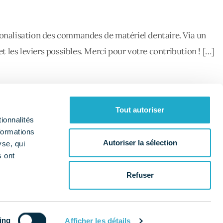
ionalisation des commandes de matériel dentaire. Via un
es leviers possibles. Merci pour votre contribution ! […]
ables
,
livraison
,
materiel dentaire
,
RSE
Leave a comment
Tout autoriser
ionnalités
formations
Autoriser la sélection
yse, qui
s ont
Qui sommes-nous ?
Nos missions
a
Refuser
es cookies
Données personnelles
Mentions légales
ing
Afficher les détails