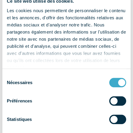
Ce site web utilise des cookies.
Les cookies nous permettent de personnaliser le contenu
et les annonces, d'offrir des fonctionnalités relatives aux
médias sociaux et d'analyser notre trafic. Nous
partageons également des informations sur l'utilisation de
notre site avec nos partenaires de médias sociaux, de
publicité et d'analyse, qui peuvent combiner celles-ci
avec d'autres informations que vous leur avez fournies
ou qu'ils ont collectées lors de votre utilisation de leurs
services.
Sélection
Nécessaires
du
consentement
Préférences
Angle mort des politiques de santé publique, la santé
Statistiques
bucco-dentaire est pourtant un indicateur essentiel de la