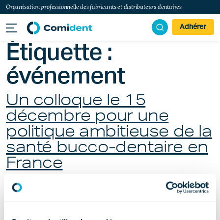
Organisation professionnelle des fabricants et distributeurs dentaires
Adhérer
Étiquette :
événement
Un colloque le 15
décembre pour une
politique ambitieuse de la
santé bucco-dentaire en
France
Publié le
novembre 7, 2025
(mars 16, 2026)
par
Emilie
Labro