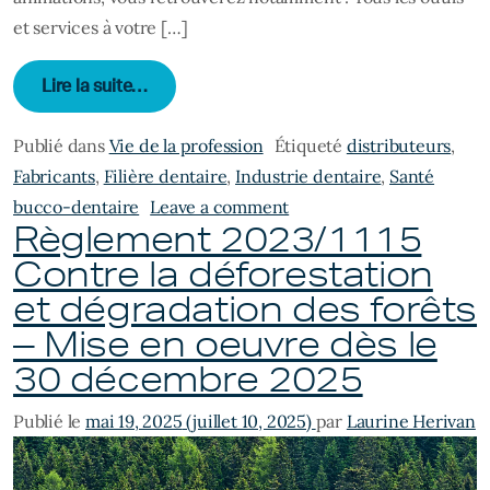
et services à votre […]
from Le COMIDENT vous attend au Congrè
Lire la suite…
Publié dans
Vie de la profession
Étiqueté
distributeurs
,
Fabricants
,
Filière dentaire
,
Industrie dentaire
,
Santé
on Le COMIDENT vous at
bucco-dentaire
Leave a comment
Règlement 2023/1115
Contre la déforestation
et dégradation des forêts
– Mise en oeuvre dès le
30 décembre 2025
Publié le
mai 19, 2025
(juillet 10, 2025)
par
Laurine Herivan