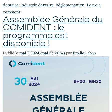
dentaire
,
Industrie dentaire
,
Réglementation
Leave a
on Tribune : le Comident et ses adhérents sont eng
comment
Assemblée Générale du
COMIDENT : le
programme est
disponible !
Publié le
mai 7, 2024
(mai 27, 2024)
par
Emilie Labro