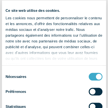
Ce site web utilise des cookies.
Les cookies nous permettent de personnaliser le contenu
et les annonces, d'offrir des fonctionnalités relatives aux
Lors du prochain Congrès ADF, deux produits seront
médias sociaux et d'analyser notre trafic. Nous
récompensés au titre de Produit de l’année 2025 : un dans
partageons également des informations sur l'utilisation de
la catégorie Équipement, un second dans la catégorie
notre site avec nos partenaires de médias sociaux, de
Consommable. Vous avez conçu un produit ou un
publicité et d'analyse, qui peuvent combiner celles-ci
avec d'autres informations que vous leur avez fournies
équipement qui va aider considérablement les
ou qu'ils ont collectées lors de votre utilisation de leurs
chirurgiens-dentistes dans leur exercice quotidien, qui
services.
améliore la sécurité des soins et le confort […]
Sélection
Nécessaires
du
from [CLÔTURÉ] Congrès ADF : devenez Prod
Lire la suite…
consentement
Préférences
Publié dans
Flash info
Étiqueté
Congrès
,
consommables
,
Dispositifs médicaux
,
équipements
,
Fabricants
,
Filière
Statistiques
on [CLÔTU
dentaire
,
Santé bucco-dentaire
Leave a comment