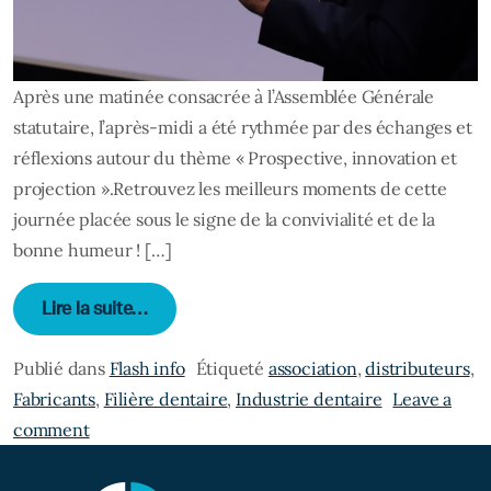
Après une matinée consacrée à l’Assemblée Générale
statutaire, l’après-midi a été rythmée par des échanges et
réflexions autour du thème « Prospective, innovation et
projection ».Retrouvez les meilleurs moments de cette
journée placée sous le signe de la convivialité et de la
bonne humeur ! […]
from Assemblée Générale 2023 : revivez le
Lire la suite…
Publié dans
Flash info
Étiqueté
association
,
distributeurs
,
Fabricants
,
Filière dentaire
,
Industrie dentaire
Leave a
on Assemblée Générale 2023 : revivez les meilleur
comment