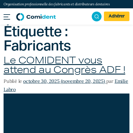
Organisation professionnelle des fabricants et distributeurs dentaires
Adhérer
Étiquette :
Fabricants
Le COMIDENT vous
attend au Congrès ADF !
Publié le
octobre 30, 2025
(novembre 20, 2025)
par
Emilie
Labro