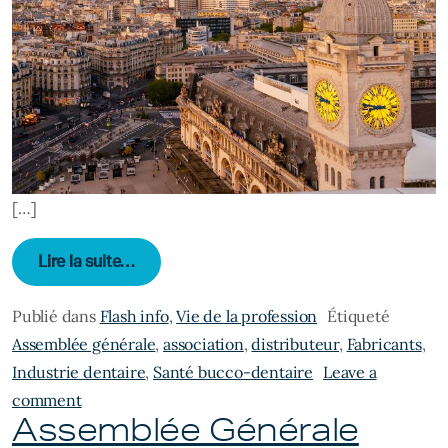
[…]
from Assemblée Générale du COMIDENT – 
Lire la suite…
Publié dans
Flash info
,
Vie de la profession
Étiqueté
Assemblée générale
,
association
,
distributeur
,
Fabricants
,
Industrie dentaire
,
Santé bucco-dentaire
Leave a
on Assemblée Générale du COMIDENT – 30 MAI 2
comment
Assemblée Générale