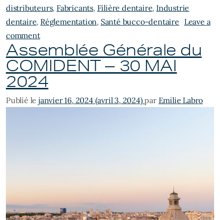
distributeurs
,
Fabricants
,
Filière dentaire
,
Industrie
dentaire
,
Réglementation
,
Santé bucco-dentaire
Leave a
on Assemblée Générale du COMIDENT : le programm
comment
Assemblée Générale du
COMIDENT – 30 MAI
2024
Publié le
janvier 16, 2024
(avril 3, 2024)
par
Emilie Labro