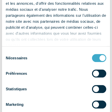
et les annonces, d'offrir des fonctionnalités relatives aux
médias sociaux et d'analyser notre trafic. Nous
partageons également des informations sur l'utilisation de
notre site avec nos partenaires de médias sociaux, de
publicité et d'analyse, qui peuvent combiner celles-ci
avec d'autres informations que vous leur avez fournies
ou qu'ils ont collectées lors de votre utilisation de leurs
services.
Sélection
Nécessaires
du
consentement
Préférences
Le COMIDENT développe une nouvelle offre de
Statistiques
formation, spécialement conçue pour accompagner les
entreprises dans la montée en compétences de leurs
Marketing
équipes. Cette offre sera disponible dès le début de