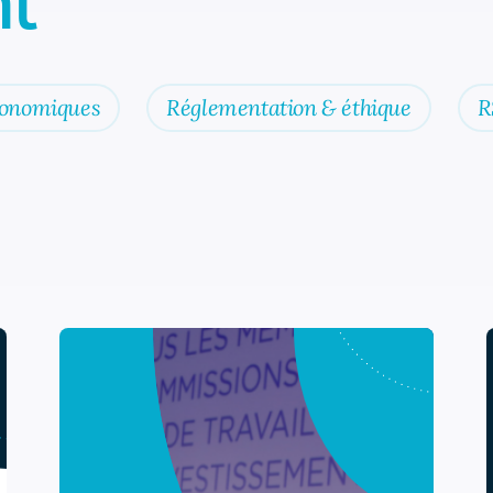
t
conomiques
Réglementation & éthique
R