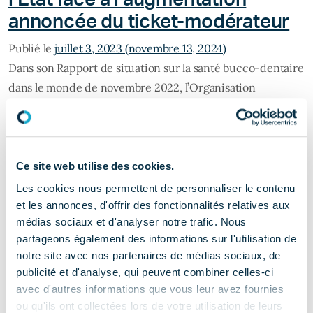
annoncée du ticket-modérateur
Publié le
juillet 3, 2023
(novembre 13, 2024)
Dans son Rapport de situation sur la santé bucco-dentaire
dans le monde de novembre 2022, l’Organisation
mondiale de la Santé (OMS) désigne la santé bucco-
dentaire comme un parent pauvre de la santé mondiale,
invitant les pays à se responsabiliser pour une meilleure
prise en charge des soins et de la prévention. En
Ce site web utilise des cookies.
annonçant une augmentation […]
Les cookies nous permettent de personnaliser le contenu
et les annonces, d'offrir des fonctionnalités relatives aux
médias sociaux et d'analyser notre trafic. Nous
from Négociations conventionnelles denta
Lire la suite…
partageons également des informations sur l'utilisation de
notre site avec nos partenaires de médias sociaux, de
Publié dans
Communiqué de presse
Étiqueté
publicité et d'analyse, qui peuvent combiner celles-ci
Négociations conventionnelles
,
Santé publique
,
ticket-
avec d'autres informations que vous leur avez fournies
on Négociations conventionn
modérateur
Leave a comment
ou qu'ils ont collectées lors de votre utilisation de leurs