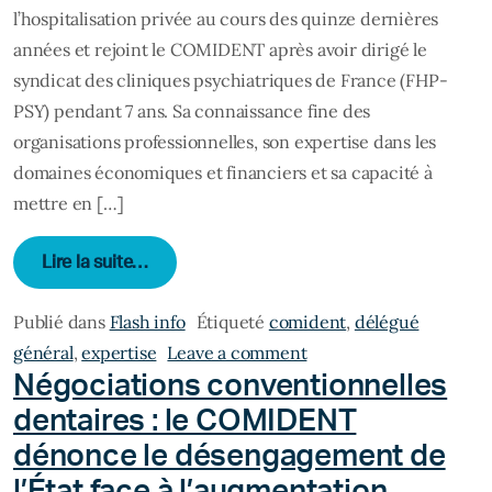
l’hospitalisation privée au cours des quinze dernières
années et rejoint le COMIDENT après avoir dirigé le
syndicat des cliniques psychiatriques de France (FHP-
PSY) pendant 7 ans. Sa connaissance fine des
organisations professionnelles, son expertise dans les
domaines économiques et financiers et sa capacité à
mettre en […]
from David CASTILLO, nouveau Délégué G
Lire la suite…
Publié dans
Flash info
Étiqueté
comident
,
délégué
on David CASTILLO, n
général
,
expertise
Leave a comment
Négociations conventionnelles
dentaires : le COMIDENT
dénonce le désengagement de
l’État face à l’augmentation