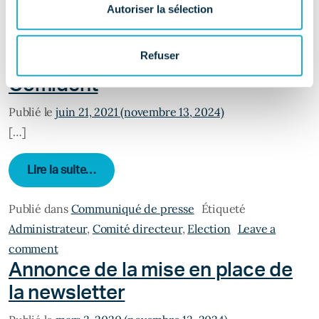
Autoriser la sélection
on COVID-19 : tous engagés pour assurer la continuité des 
Industries dentaires : élection du
Refuser
nouveau comité directeur du
Comident
Publié le
juin 21, 2021
(novembre 13, 2024)
[…]
from Industries dentaires : élection du no
Lire la suite…
Publié dans
Communiqué de presse
Étiqueté
Administrateur
,
Comité directeur
,
Election
Leave a
on Industries dentaires : élection du nouveau co
comment
Annonce de la mise en place de
la newsletter