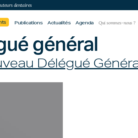
buteurs dentaires
nts
Publications
Actualités
Agenda
Qui sommes-nous ?
gué général
uveau Délégué Génér