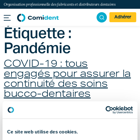
Organisation professionnelle des fabricants et distributeurs dentaires
Adhérer
Étiquette :
Pandémie
COVID-19 : tous
engagés pour assurer la
continuité des soins
bucco-dentaires
Publié le
novembre 4, 2021
(novembre 13, 2024)
par
Nina
Payrat
Ce site web utilise des cookies.