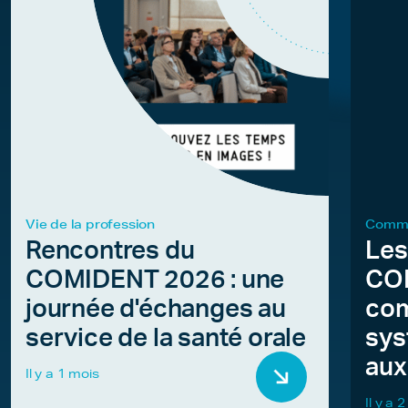
Vie de la profession
Commu
Rencontres du
Les
COMIDENT 2026 : une
COM
journée d'échanges au
com
service de la santé orale
sys
aux
Il y a 1 mois
Il y a 