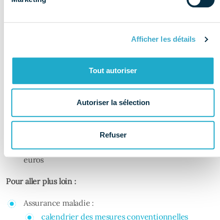
valorisation des soins conservateurs de 30%
Introduction de deux actes de télé-expertise pour
Afficher les détails
mieux accompagner les patients éloignés ou
nécessitant des diagnostics spécialisés
Tout autoriser
Au 1er avril 2025 :
Extension du programme «
M’T dents
» : les rendez-
Autoriser la sélection
vous de prévention seront désormais proposés tous
les ans pour les enfants et les jeunes de 3 à 24 ans
Refuser
Revalorisation de l’examen bucco-dentaire de +10
euros
Pour aller plus loin :
Assurance maladie :
calendrier des mesures conventionnelles