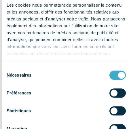
Les cookies nous permettent de personnaliser le contenu
portée à 50 000 € et revalorisation des dispositifs
et les annonces, d'offrir des fonctionnalités relatives aux
d’aide au maintien de l’activité
médias sociaux et d'analyser notre trafic. Nous partageons
Gestion partagée des conventionnements des
également des informations sur l'utilisation de notre site
avec nos partenaires de médias sociaux, de publicité et
chirurgiens-dentistes libéraux en zone non
d'analyse, qui peuvent combiner celles-ci avec d'autres
prioritaire
informations que vous leur avez fournies ou qu'ils ont
Mise en place de la régulation de l’activité des
collectées lors de votre utilisation de leurs services.
centres dentaires : plus de conventionnement
accordé aux nouveaux centres souhaitant s’installer
Sélection
Nécessaires
dans une zone non prioritaire
du
consentement
Création d’un bilan dentaire spécifique à l’entrée en
Préférences
établissement de santé médico-social
Au 1er février 2025 :
Statistiques
Extension de la « génération sans carie » de 1 à 25
ans : prise en charge de la pose du vernis fluoré,
Marketing