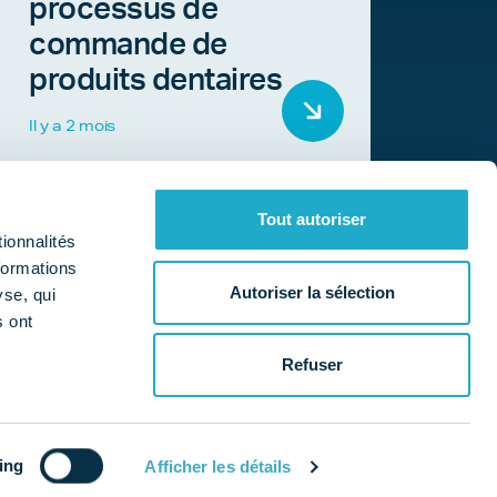
processus de
commande de
produits dentaires
Il y a 2 mois
Tout autoriser
ionnalités
formations
Autoriser la sélection
yse, qui
s ont
Qui sommes-nous ?
Nos missions
a
Refuser
es cookies
Données personnelles
Mentions légales
ing
Afficher les détails