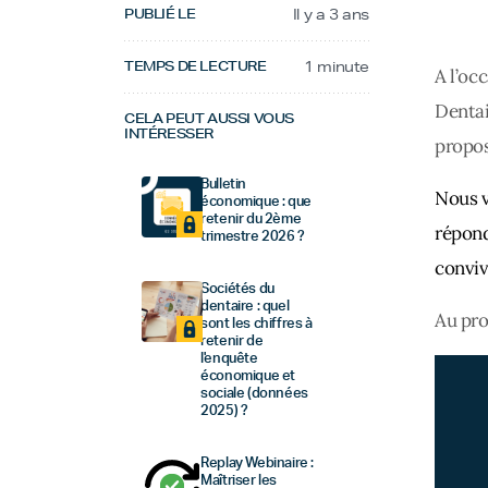
PUBLIÉ LE
Il y a 3 ans
TEMPS DE LECTURE
1 minute
A l’occ
Dentai
CELA PEUT AUSSI VOUS
INTÉRESSER
propo
Bulletin
Nous v
économique : que
retenir du 2ème
répond
trimestre 2026 ?
convivi
Sociétés du
dentaire : quel
Au pr
sont les chiffres à
retenir de
l'enquête
économique et
sociale (données
2025) ?
Replay Webinaire :
Maîtriser les